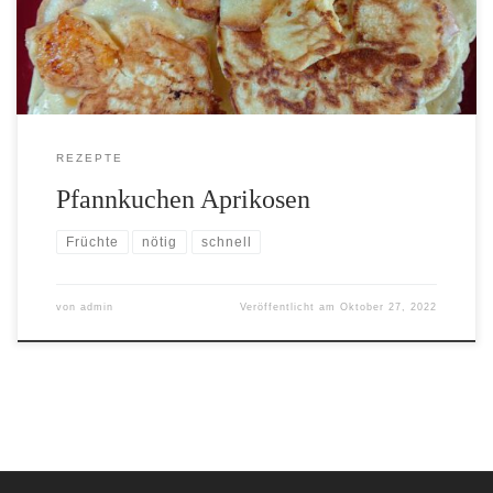
REZEPTE
Pfannkuchen Aprikosen
Früchte
nötig
schnell
von
admin
Veröffentlicht am
Oktober 27, 2022