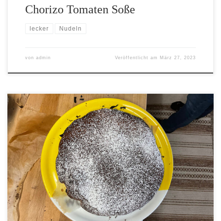
Chorizo Tomaten Soße
lecker
Nudeln
von
admin
Veröffentlicht am
März 27, 2023
[…]