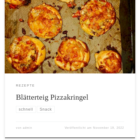
[…]
REZEPTE
Blätterteig Pizzakringel
schnell
Snack
von
admin
Veröffentlicht am
November 19, 2022