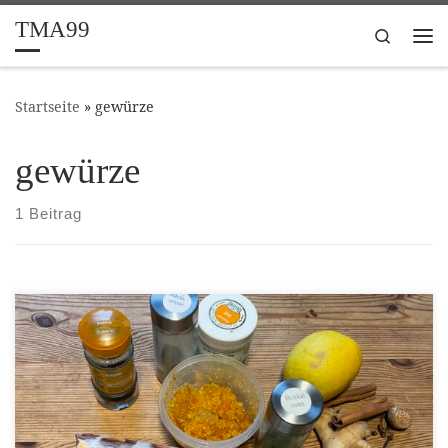
TMA99
Zum Inhalt springen
Search
Me
Startseite
»
gewürze
gewürze
1 Beitrag
[…]