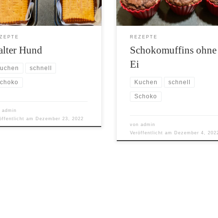
ZEPTE
REZEPTE
alter Hund
Schokomuffins ohne
Ei
uchen
schnell
Kuchen
schnell
choko
Schoko
n
admin
öffentlicht am
Dezember 23, 2022
von
admin
Veröffentlicht am
Dezember 4, 202