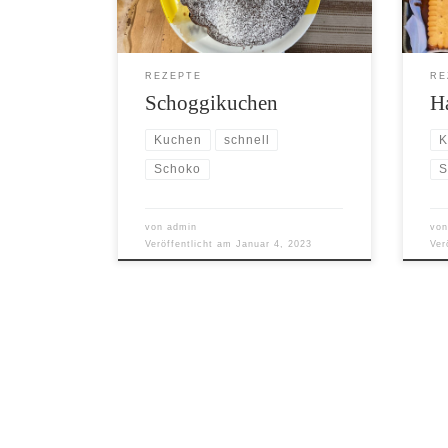
REZEPTE
RE
Schoggikuchen
H
Kuchen
schnell
K
Schoko
S
von
admin
vo
Veröffentlicht am
Januar 4, 2023
Ver